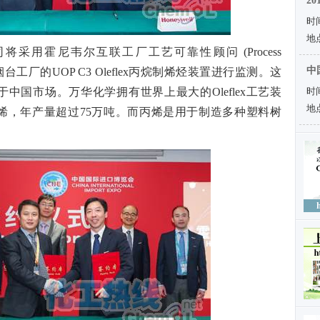
2
时间
地
采用霍尼韦尔互联工厂工艺可靠性顾问 (Process
中
其位于山东烟台工厂的UOP C3 Oleflex丙烷制烯烃装置进行监测。这
中国市场。万华化学拥有世界上最大的Oleflex工艺装
时间
地
烯，年产量超过75万吨。而丙烯是用于制造多种塑料树
。