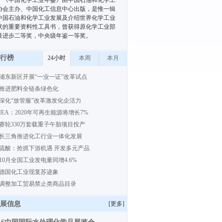
《中国化学工业年鉴》由中国石油和化学工
协会主办、中国化工信息中心出版，是惟一辑
中国石油和化学工业发展及介绍世界化学工业
状的重要资料性工具书，曾获得原化学工业部
技进步二等奖，中央级年鉴一等奖。
行榜
24小时
本周
本月
浦东新区开展“一业一证”改革试点
推进肥料全链条绿色化
深化“放管服”改革激发化企活力
IEA：2020年可再生能源将增长7%
赛轮330万套载重子午胎项目投产
长三角推进化工行业一体化发展
硫酸：抢抓下游机遇 开发多元产品
10月全国工业发电量同增4.6%
德国化工业现复苏迹象
调整加工贸易禁止类商品目录
展信息
[
更多
]