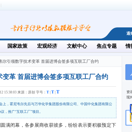
通
国家政策
宏观经济
文献中心
焦点专题
情
尼韦尔引领数字技术变革 首届进博会签多项互联工厂合约
术变革 首届进博会签多项互联工厂合约
T
T
资
1-12 15:38:03 来源：原创 字号：
T
|
|
现
览会上，霍尼韦尔先后与万华化学集团股份有限公司、中国中化集团有限公
议，推广“互联工厂”项目。
刚圆满闭幕，各参展商收获彼多，纷纷表示要积极预定下