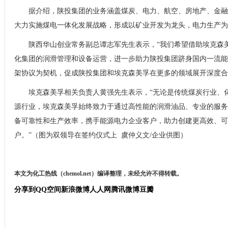
据介绍，陕投集团的业务涵盖煤炭、电力、航空、房地产、金融
大力实施煤电一体化发展战略，形成以矿业开发为龙头，电力生产为
陕西华山创业常务副总谭志军先生表示，“我们希望借助埃克森
化集团的润滑管理和设备运营，进一步助力陕投集团跻身国内一流能
架协议为契机，促成陕投集团和埃克森美孚在更多的领域展开深度合
埃克森美孚相关负责人黄强先生表示，“无论是传统煤炭行业、
源行业，埃克森美孚始终致力于通过高性能的润滑油品、专业的服务
备可靠性和生产效率，携手能源电力企业客户，助力创建更高效、可
户。”（图为双领导在签约仪式上 虞仲义文/企业供图）
本文为化工热线（chemol.net）编译整理，未经允许不得转载。
分享到
QQ空间
新浪微博
人人网
腾讯微博
豆瓣