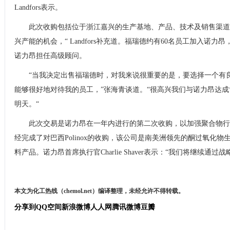
Landfors表示。
此次收购包括位于浙江嘉兴的生产基地、产品、技术及销售渠道
兴产能的机会，“ Landfors补充道。福瑞德约有60名员工加入诺
诺力昂担任高级顾问。
“当我决定出售福瑞德时，对我来说很重要的是，要选择一个有
能够很好地对待我的员工，”张海青谈道。“很高兴我们与诺力昂达
明天。“
此次交易是诺力昂在一年内进行的第二次收购，以加强聚合物行
经完成了对巴西Polinox的收购，该公司是南美洲领先的酮过氧化
料产品。诺力昂首席执行官Charlie Shaver表示：“我们将继续通
本文为化工热线（chemol.net）编译整理，未经允许不得转载。
分享到
QQ空间
新浪微博
人人网
腾讯微博
豆瓣