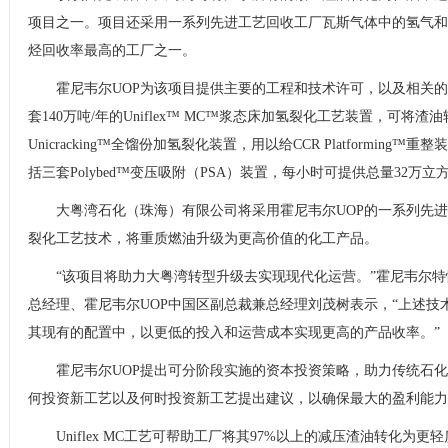
项目之一。项目还采用一系列先进工艺回收工厂瓦斯气体中的氢气和
烃回收率最高的工厂之一。
霍尼韦尔UOP为该项目提供主要的工程和技术许可，以及相关
套140万吨/年的Uniflex™ MC™浆态床加氢裂化工艺装置，可将
Unicracking™全馏份加氢裂化装置，用以给CCR Platformin
括三套Polybed™变压吸附（PSA）装置，每小时可提供总量32万
大粤湾石化（珠海）有限公司将采用霍尼韦尔UOP的一系列先进技术，
裂化工艺技术，将重质燃油升级为更高价值的化工产品。
“该项目将助力大粤湾转型升级去实现现代化运营。”霍尼韦尔
总经理、霍尼韦尔UOP中国区副总裁兼总经理刘茂树表示，“上述技
其现有的配置中，以更低的投入和运营成本实现更高的产品收率。”
霍尼韦尔UOP提出可分阶段实施的资本投资策略，助力传统石化
何投资新工艺以及何时投资新工艺提出建议，以确保最大的盈利能力
Uniflex MC工艺可帮助工厂将其97%以上的减压渣油转化为