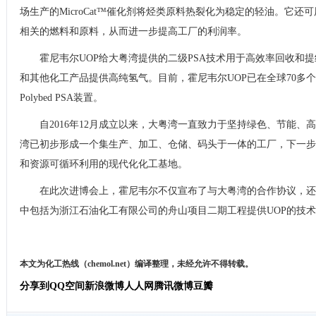
场生产的MicroCat™催化剂将烃类原料热裂化为稳定的轻油。它
相关的燃料和原料，从而进一步提高工厂的利润率。
霍尼韦尔UOP给大粤湾提供的二级PSA技术用于高效率回收和
和其他化工产品提供高纯氢气。目前，霍尼韦尔UOP已在全球70多个
Polybed PSA装置。
自2016年12月成立以来，大粤湾一直致力于坚持绿色、节能
湾已初步形成一个集生产、加工、仓储、码头于一体的工厂，下一步
和资源可循环利用的现代化化工基地。
在此次进博会上，霍尼韦尔不仅宣布了与大粤湾的合作协议，还
中包括为浙江石油化工有限公司的舟山项目二期工程提供UOP的技
本文为化工热线（chemol.net）编译整理，未经允许不得转载。
分享到
QQ空间
新浪微博
人人网
腾讯微博
豆瓣