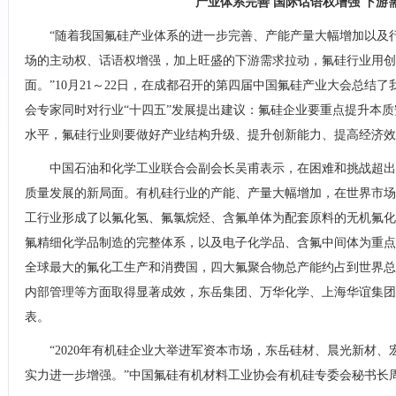
产业体系完善 国际话语权增强 下游
“随着我国氟硅产业体系的进一步完善、产能产量大幅增加以及
场的主动权、话语权增强，加上旺盛的下游需求拉动，氟硅行业用
面。”10月21～22日，在成都召开的第四届中国氟硅产业大会总结
会专家同时对行业“十四五”发展提出建议：氟硅企业要重点提升本
水平，氟硅行业则要做好产业结构升级、提升创新能力、提高经济效
中国石油和化学工业联合会副会长吴甫表示，在困难和挑战超出
质量发展的新局面。有机硅行业的产能、产量大幅增加，在世界市场
工行业形成了以氟化氢、氟氯烷烃、含氟单体为配套原料的无机氟化
氟精细化学品制造的完整体系，以及电子化学品、含氟中间体为重点
全球最大的氟化工生产和消费国，四大氟聚合物总产能约占到世界总产
内部管理等方面取得显著成效，东岳集团、万华化学、上海华谊集
表。
“2020年有机硅企业大举进军资本市场，东岳硅材、晨光新材
实力进一步增强。”中国氟硅有机材料工业协会有机硅专委会秘书长