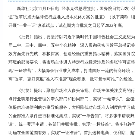
新华社北京11月19日电 经李克强总理签批，国务院日前印发《
证”改革试点大幅降低行业准入成本总体方案的批复》（以下简称《
开展“一业一证”改革试点，试点期为自批复之日起至2022年底。
《批复》指出，要坚持以习近平新时代中国特色社会主义思想为
届二中、三中、四中、五中全会精神，深入贯彻落实习近平总书记关
效方面先行先试、积极探索、创造经验的重要指示精神，落实国务院
环境的部署要求，将市场主体进入特定行业经营涉及的多张许可证整
现“一证准营”，大幅降低行业准入成本，打造国际一流的营商环境，
离”改革、更好克服“准入不准营”现象积累一批可复制可推广的经验
《批复》提出，聚焦市场准入多头审批、市场主体关注度高的行
点行业确定行业管理的牵头部门和协同部门，实现“一帽牵头”。全
体提供准确便利的办事导航服务，大幅降低对市场准入制度的学习成
的全部准入条件进行标准化集成，实现“一单告知”。将多张申请表归
请”。统一受理申请，各部门并联审批，实现“一标核准”。将多张许
明确在全国范围有效，实现“一证准营”。首批选择电商、便利店、超