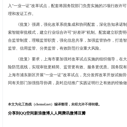
入“一业一证”改革试点，配套将国务院部门负责实施的25项行政许
理和发证工作。
《批复》强调，强化改革系统集成和协同配套，深化告知承诺制
索智能审批模式，建立行业综合许可“好差评”机制。配套建立职责
合监管制度，理顺监管职责，强化信息共享，加强监管协作，打造智
监管、信用监管、分类监管，有效防范行业重大风险。
《批复》要求，上海市要加强对改革试点实施的组织领导，在大
险防范底线，实现审批更精简、监管更有效、服务更优质。国务院有
上海市浦东新区开展“一业一证”改革试点，充分发挥改革开放试验
同有关部门加强指导协调，及时总结推广实践证明行之有效的经验做
本文为化工热线（chemol.net）编译整理，未经允许不得转载。
分享到
QQ空间
新浪微博
人人网
腾讯微博
豆瓣