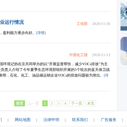
行业运行情况
工信部
2020-11-16
稳，盈利能力逐步向好。
[详情]
中国化工报
2020-11-13
国环境记协在京共同举办的以“开展监督帮扶，减少VOCs排放”为主
关负责人介绍了今年夏季生态环境部组织开展的5个轮次的蓝天保卫战
果表明，石化、化工、油品储运销企业VOCs的排放问题较为突出。
[详
首页
上一页
1
2
3
4
下一页
末页
们
网站地图
法律申明
联系我们
广告服务
|
|
|
|
|