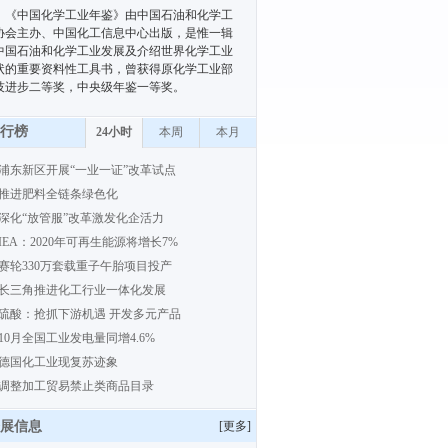
《中国化学工业年鉴》由中国石油和化学工
协会主办、中国化工信息中心出版，是惟一辑
中国石油和化学工业发展及介绍世界化学工业
状的重要资料性工具书，曾获得原化学工业部
技进步二等奖，中央级年鉴一等奖。
行榜
24小时
本周
本月
浦东新区开展“一业一证”改革试点
推进肥料全链条绿色化
深化“放管服”改革激发化企活力
IEA：2020年可再生能源将增长7%
赛轮330万套载重子午胎项目投产
长三角推进化工行业一体化发展
硫酸：抢抓下游机遇 开发多元产品
10月全国工业发电量同增4.6%
德国化工业现复苏迹象
调整加工贸易禁止类商品目录
展信息
[
更多
]