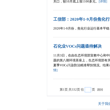
关口，较10月底上涨1100多元。
[详情]
工信部：2020年1-9月份焦化
2020年1-9月份，焦化行业运行基本平
石化业VOCs问题亟待解决
11月3日，在由生态环境部宣教中心和中
题的第八期环境茶座上，生态环境部有
夏季VOCs污染防治精准帮扶情况。结
情]
第1页 共332页 往
页
跳转
关于我