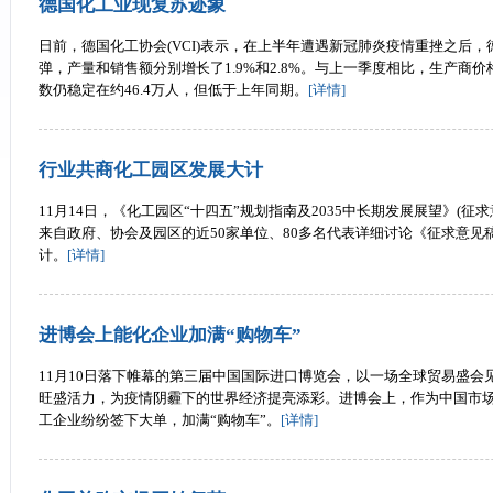
德国化工业现复苏迹象
日前，德国化工协会(VCI)表示，在上半年遭遇新冠肺炎疫情重挫之后
弹，产量和销售额分别增长了1.9%和2.8%。与上一季度相比，生产商价
数仍稳定在约46.4万人，但低于上年同期。
[详情]
行业共商化工园区发展大计
11月14日，《化工园区“十四五”规划指南及2035中长期发展展望》(
来自政府、协会及园区的近50家单位、80多名代表详细讨论《征求意见
计。
[详情]
进博会上能化企业加满“购物车”
11月10日落下帷幕的第三届中国国际进口博览会，以一场全球贸易盛会
旺盛活力，为疫情阴霾下的世界经济提亮添彩。进博会上，作为中国市
工企业纷纷签下大单，加满“购物车”。
[详情]